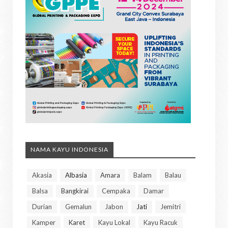
NAMA KAYU INDONESIA
Akasia
Albasia
Amara
Balam
Balau
Balsa
Bangkirai
Cempaka
Damar
Durian
Gemalun
Jabon
Jati
Jemitri
Kamper
Karet
Kayu Lokal
Kayu Racuk