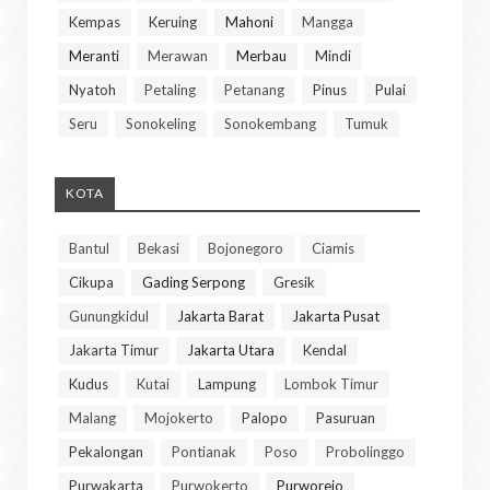
Kempas
Keruing
Mahoni
Mangga
Meranti
Merawan
Merbau
Mindi
Nyatoh
Petaling
Petanang
Pinus
Pulai
Seru
Sonokeling
Sonokembang
Tumuk
KOTA
Bantul
Bekasi
Bojonegoro
Ciamis
Cikupa
Gading Serpong
Gresik
Gunungkidul
Jakarta Barat
Jakarta Pusat
Jakarta Timur
Jakarta Utara
Kendal
Kudus
Kutai
Lampung
Lombok Timur
Malang
Mojokerto
Palopo
Pasuruan
Pekalongan
Pontianak
Poso
Probolinggo
Purwakarta
Purwokerto
Purworejo