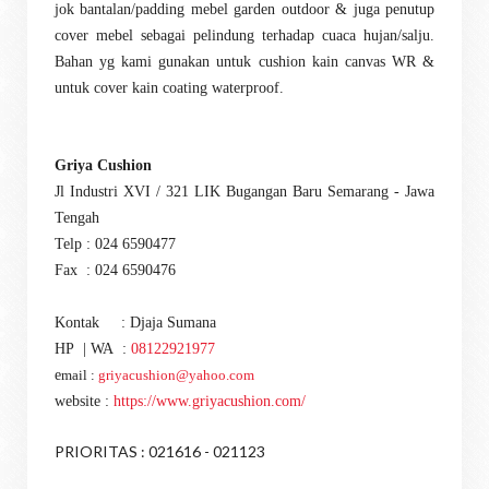
jok bantalan/padding mebel garden outdoor & juga penutup
cover mebel sebagai pelindung terhadap cuaca hujan/salju.
Bahan yg kami gunakan untuk cushion kain canvas WR &
untuk cover kain coating waterproof.
Griya Cushion
Jl Industri XVI / 321
LIK Bugangan Baru
Semarang - Jawa
Tengah
Telp : 024 6590477
Fax : 024 6590476
Kontak : Djaja Sumana
HP | WA :
08122921977
e
mail :
griyacushion@yahoo.com
website :
https://www.griyacushion.com/
PRIORITAS : 021616 - 021123