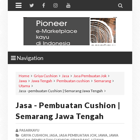


Navigation
Home
Griya Cushion
Jasa
Jasa Pembuatan Jok
Jawa
Jawa Tengah
Pembuatan cushion
Semarang
Utama
Jasa - pembuatan Cushion | Semarang Jawa Tengah
Jasa - Pembuatan Cushion |
Semarang Jawa Tengah
PASARKAYU
GRIYA CUSHION,
JASA,
JASA PEMBUATAN JOK,
JAWA,
JAWA
TENGAH,
PEMBUATAN CUSHION,
SEMARANG,
UTAMA,