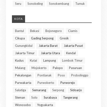
Seru
Sonokeling
Sonokembang
Tumuk
KOTA
Bantul
Bekasi
Bojonegoro
Ciamis
Cikupa
Gading Serpong
Gresik
Gunungkidul
Jakarta Barat
Jakarta Pusat
Jakarta Timur
Jakarta Utara
Kendal
Kudus
Kutai
Lampung
Lombok Timur
Malang
Mojokerto
Palopo
Pasuruan
Pekalongan
Pontianak
Poso
Probolinggo
Purwakarta
Purwokerto
Purworejo
Salatiga
Semarang
Serpong
Sidoarjo
Sleman
Solo
Surabaya
Tangerang
Wonosobo
Yogyakarta