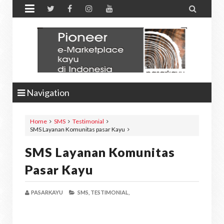


Navigation
Home
SMS
Testimonial
SMS Layanan Komunitas pasar Kayu
SMS Layanan Komunitas
Pasar Kayu
PASARKAYU
SMS,
TESTIMONIAL,