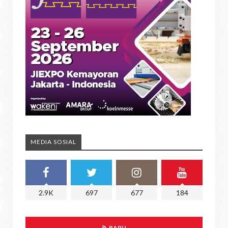
MEDIA SOSIAL
2.9K
697
677
184
BARU