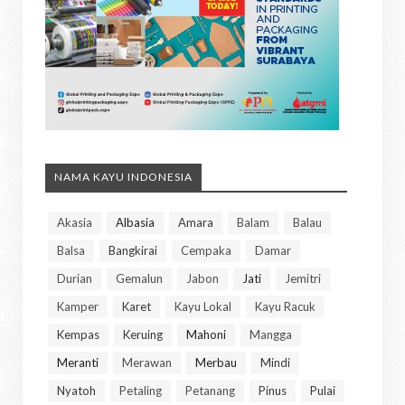
NAMA KAYU INDONESIA
Akasia
Albasia
Amara
Balam
Balau
Balsa
Bangkirai
Cempaka
Damar
Durian
Gemalun
Jabon
Jati
Jemitri
Kamper
Karet
Kayu Lokal
Kayu Racuk
Kempas
Keruing
Mahoni
Mangga
Meranti
Merawan
Merbau
Mindi
Nyatoh
Petaling
Petanang
Pinus
Pulai