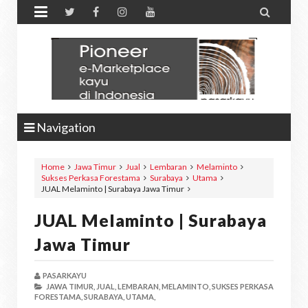


Navigation
Home
Jawa Timur
Jual
Lembaran
Melaminto
Sukses Perkasa Forestama
Surabaya
Utama
JUAL Melaminto | Surabaya Jawa Timur
JUAL Melaminto | Surabaya
Jawa Timur
PASARKAYU
JAWA TIMUR,
JUAL,
LEMBARAN,
MELAMINTO,
SUKSES PERKASA
FORESTAMA,
SURABAYA,
UTAMA,