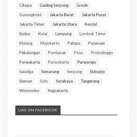
Cikupa
Gading Serpong
Gresik
Gunungkidul
Jakarta Barat
Jakarta Pusat
Jakarta Timur
Jakarta Utara
Kendal
Kudus
Kutai
Lampung
Lombok Timur
Malang
Mojokerto
Palopo
Pasuruan
Pekalongan
Pontianak
Poso
Probolinggo
Purwakarta
Purwokerto
Purworejo
Salatiga
Semarang
Serpong
Sidoarjo
Sleman
Solo
Surabaya
Tangerang
Wonosobo
Yogyakarta
LIKE ON FACEBOOK