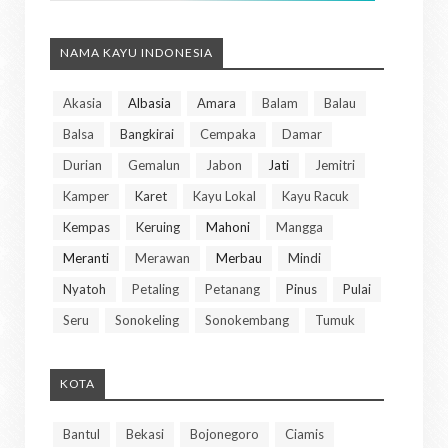
NAMA KAYU INDONESIA
Akasia
Albasia
Amara
Balam
Balau
Balsa
Bangkirai
Cempaka
Damar
Durian
Gemalun
Jabon
Jati
Jemitri
Kamper
Karet
Kayu Lokal
Kayu Racuk
Kempas
Keruing
Mahoni
Mangga
Meranti
Merawan
Merbau
Mindi
Nyatoh
Petaling
Petanang
Pinus
Pulai
Seru
Sonokeling
Sonokembang
Tumuk
KOTA
Bantul
Bekasi
Bojonegoro
Ciamis