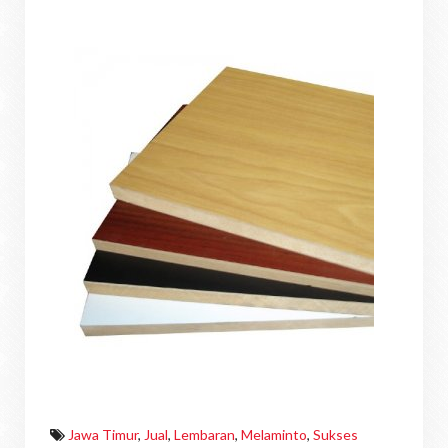
Jawa Timur
,
Jual
,
Lembaran
,
Melaminto
,
Sukses