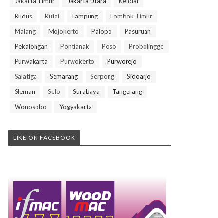
Jakarta Timur
Jakarta Utara
Kendal
Kudus
Kutai
Lampung
Lombok Timur
Malang
Mojokerto
Palopo
Pasuruan
Pekalongan
Pontianak
Poso
Probolinggo
Purwakarta
Purwokerto
Purworejo
Salatiga
Semarang
Serpong
Sidoarjo
Sleman
Solo
Surabaya
Tangerang
Wonosobo
Yogyakarta
LIKE ON FACEBOOK