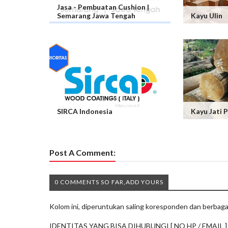
Jasa - Pembuatan Cushion |
Semarang Jawa Tengah
Kayu Ulin
SIRCA Indonesia
Kayu Jati 
Post A Comment:
0 COMMENTS SO FAR,ADD YOURS
Kolom ini, diperuntukan saling koresponden dan berbaga
IDENTITAS YANG BISA DIHUBUNGI [ NO HP / EMAIL ]