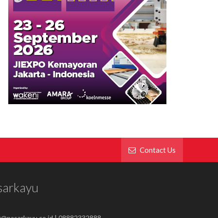
Contact Us
sarkayu
r@pasarkayu.co.id | 08882332888