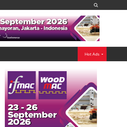

Hot Ads