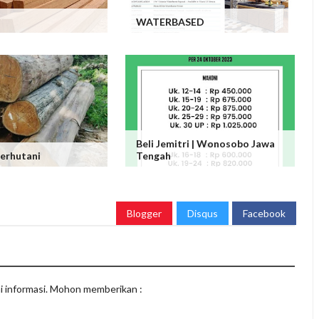
WATERBASED
Beli Jemitri | Wonosobo Jawa
Perhutani
Tengah
Blogger
Disqus
Facebook
i informasi. Mohon memberikan :