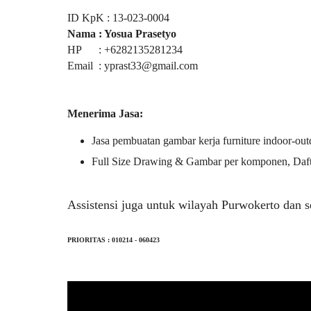
ID KpK : 13-023-0004
Nama : Yosua Prasetyo
HP :
+
628
21352812
34
Email : yprast33@gmail.com
Menerima Jasa:
Jasa pembuatan gambar kerja furniture indoor-ou
Full Size Drawing & Gambar per komponen, Daft
Assistensi juga untuk wilayah Purwokerto dan s
PRIORITAS : 010214 - 06
0423