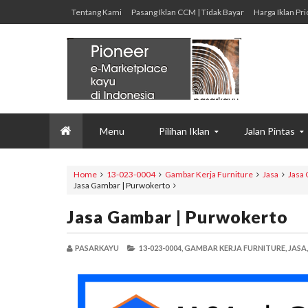
Tentang Kami
Pasang Iklan CCM | Tidak Bayar
Harga Iklan Pri
Menu
Pilihan Iklan
Jalan Pintas
Home
13-023-0004
Gambar Kerja Furniture
Jasa
Jasa
Jasa Gambar | Purwokerto
Jasa Gambar | Purwokerto
PASARKAYU
13-023-0004,
GAMBAR KERJA FURNITURE,
JASA,