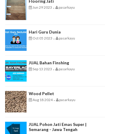
Flooring Jati
Jun 29 2023
pasarkayu
-
Hari Guru Dunia
Oct 05 2023
pasarkayu
-
JUAL Bahan Finshing
Sep 13 2023
pasarkayu
-
Wood Pellet
Aug 18 2024
pasarkayu
-
JUAL Pohon Jati Emas Super |
Semarang - Jawa Tengah