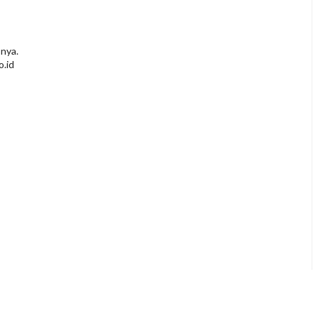
 nya.
o.id