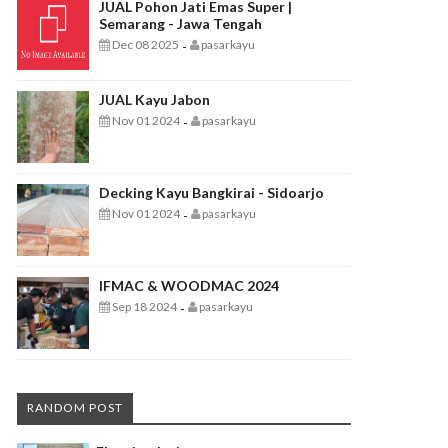
JUAL Pohon Jati Emas Super |
Semarang - Jawa Tengah
Dec 08 2025
pasarkayu
-
JUAL Kayu Jabon
Nov 01 2024
pasarkayu
-
Decking Kayu Bangkirai - Sidoarjo
Nov 01 2024
pasarkayu
-
IFMAC & WOODMAC 2024
Sep 18 2024
pasarkayu
-
RANDOM POST