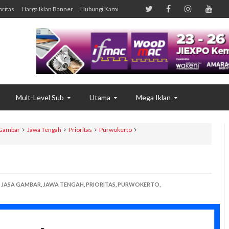
oritas
Harga Iklan Banner
Hubungi Kami
Mult-Level Sub
Utama
Mega Iklan
 Gambar
Jawa Tengah
Prioritas
Purwokerto
JASA GAMBAR,
JAWA TENGAH,
PRIORITAS,
PURWOKERTO,