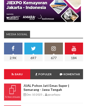
MEDIA SOSIAL
2.9K
697
677
184
BARU
POPULER
KOMENTAR
JUAL Pohon Jati Emas Super |
Semarang - Jawa Tengah
Dec 10 2025
pasarkayu
-