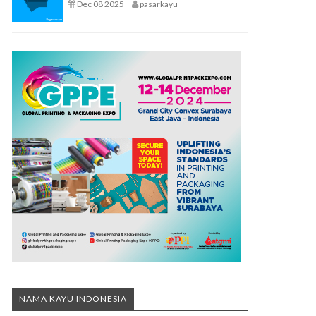
Dec 08 2025
pasarkayu
-
NAMA KAYU INDONESIA