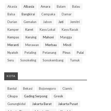
Akasia
Albasia
Amara
Balam
Balau
Balsa
Bangkirai
Cempaka
Damar
Durian
Gemalun
Jabon
Jati
Jemitri
Kamper
Karet
Kayu Lokal
Kayu Racuk
Kempas
Keruing
Mahoni
Mangga
Meranti
Merawan
Merbau
Mindi
Nyatoh
Petaling
Petanang
Pinus
Pulai
Seru
Sonokeling
Sonokembang
Tumuk
KOTA
Bantul
Bekasi
Bojonegoro
Ciamis
Cikupa
Gading Serpong
Gresik
Gunungkidul
Jakarta Barat
Jakarta Pusat