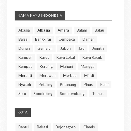
NAMA KAYU INDONESIA
Akasia
Albasia
Amara
Balam
Balau
Balsa
Bangkirai
Cempaka
Damar
Durian
Gemalun
Jabon
Jati
Jemitri
Kamper
Karet
Kayu Lokal
Kayu Racuk
Kempas
Keruing
Mahoni
Mangga
Meranti
Merawan
Merbau
Mindi
Nyatoh
Petaling
Petanang
Pinus
Pulai
Seru
Sonokeling
Sonokembang
Tumuk
KOTA
Bantul
Bekasi
Bojonegoro
Ciamis