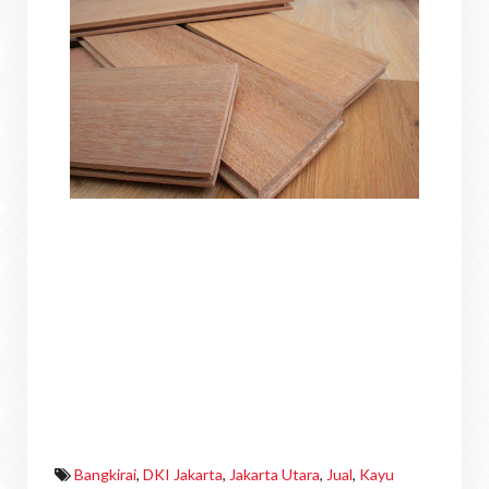
Bangkirai
,
DKI Jakarta
,
Jakarta Utara
,
Jual
,
Kayu