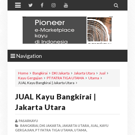


Navigation
Home
Bangkirai
DKI Jakarta
Jakarta Utara
Jual
Kayu Gergajian
PT FATRA TIGA UTAMA
Utama
JUAL Kayu Bangkirai | Jakarta Utara
JUAL Kayu Bangkirai |
Jakarta Utara
PASARKAYU
BANGKIRAI,
DKI JAKARTA,
JAKARTA UTARA,
JUAL,
KAYU
GERGAJIAN,
PT FATRA TIGA UTAMA,
UTAMA,