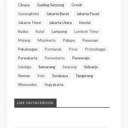
Cikupa
Gading Serpong
Gresik
Gunungkidul
Jakarta Barat
Jakarta Pusat
Jakarta Timur
Jakarta Utara
Kendal
Kudus
Kutai
Lampung
Lombok Timur
Malang
Mojokerto
Palopo
Pasuruan
Pekalongan
Pontianak
Poso
Probolinggo
Purwakarta
Purwokerto
Purworejo
Salatiga
Semarang
Serpong
Sidoarjo
Sleman
Solo
Surabaya
Tangerang
Wonosobo
Yogyakarta
LIKE ON FACEBOOK