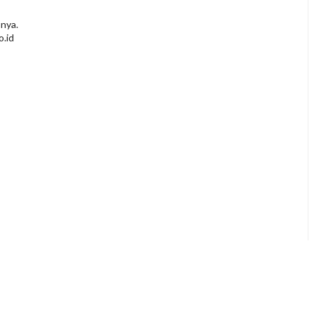
 nya.
o.id