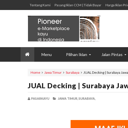
Tentang Kami
Pasang Iklan CCM | Tidak Bayar
Harga Iklan Pri
Menu
Pilihan Iklan
Jalan Pintas
Home
Jawa Timur
Surabaya
JUAL Decking | Surabaya Jaw
JUAL Decking | Surabaya Ja
PASARKAYU
JAWA TIMUR,
SURABAYA,