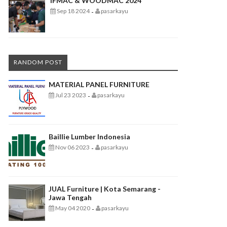
IFMAC & WOODMAC 2024
Sep 18 2024
pasarkayu
-
RANDOM POST
MATERIAL PANEL FURNITURE
Jul 23 2023
pasarkayu
-
Baillie Lumber Indonesia
Nov 06 2023
pasarkayu
-
JUAL Furniture | Kota Semarang -
Jawa Tengah
May 04 2020
pasarkayu
-