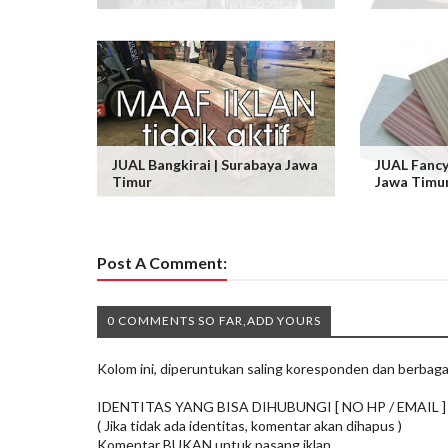
JUAL Bangkirai | Surabaya Jawa
JUAL Fancy
Timur
Jawa Timu
Post A Comment:
0 COMMENTS SO FAR,ADD YOURS
Kolom ini, diperuntukan saling koresponden dan berbaga
IDENTITAS YANG BISA DIHUBUNGI [ NO HP / EMAIL ]
( Jika tidak ada identitas, komentar akan dihapus )
Komentar BUKAN untuk pasang iklan.