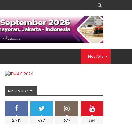

Hot Ads
MEDIA SOSIAL
2.9K
697
677
184