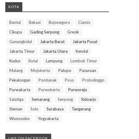
KOTA
Bantul
Bekasi
Bojonegoro
Ciamis
Cikupa
Gading Serpong
Gresik
Gunungkidul
Jakarta Barat
Jakarta Pusat
Jakarta Timur
Jakarta Utara
Kendal
Kudus
Kutai
Lampung
Lombok Timur
Malang
Mojokerto
Palopo
Pasuruan
Pekalongan
Pontianak
Poso
Probolinggo
Purwakarta
Purwokerto
Purworejo
Salatiga
Semarang
Serpong
Sidoarjo
Sleman
Solo
Surabaya
Tangerang
Wonosobo
Yogyakarta
LIKE ON FACEBOOK