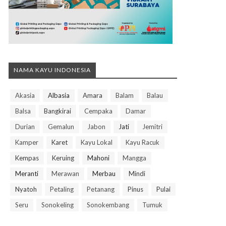
NAMA KAYU INDONESIA
Akasia
Albasia
Amara
Balam
Balau
Balsa
Bangkirai
Cempaka
Damar
Durian
Gemalun
Jabon
Jati
Jemitri
Kamper
Karet
Kayu Lokal
Kayu Racuk
Kempas
Keruing
Mahoni
Mangga
Meranti
Merawan
Merbau
Mindi
Nyatoh
Petaling
Petanang
Pinus
Pulai
Seru
Sonokeling
Sonokembang
Tumuk