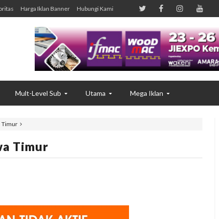
oritas
Harga Iklan Banner
Hubungi Kami
Mult-Level Sub
Utama
Mega Iklan
a Timur
wa Timur