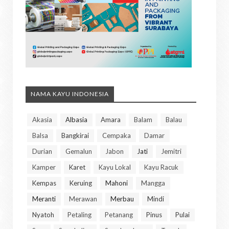
NAMA KAYU INDONESIA
Akasia
Albasia
Amara
Balam
Balau
Balsa
Bangkirai
Cempaka
Damar
Durian
Gemalun
Jabon
Jati
Jemitri
Kamper
Karet
Kayu Lokal
Kayu Racuk
Kempas
Keruing
Mahoni
Mangga
Meranti
Merawan
Merbau
Mindi
Nyatoh
Petaling
Petanang
Pinus
Pulai