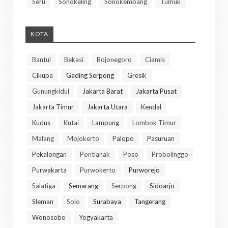
Seru
Sonokeling
Sonokembang
Tumuk
KOTA
Bantul
Bekasi
Bojonegoro
Ciamis
Cikupa
Gading Serpong
Gresik
Gunungkidul
Jakarta Barat
Jakarta Pusat
Jakarta Timur
Jakarta Utara
Kendal
Kudus
Kutai
Lampung
Lombok Timur
Malang
Mojokerto
Palopo
Pasuruan
Pekalongan
Pontianak
Poso
Probolinggo
Purwakarta
Purwokerto
Purworejo
Salatiga
Semarang
Serpong
Sidoarjo
Sleman
Solo
Surabaya
Tangerang
Wonosobo
Yogyakarta