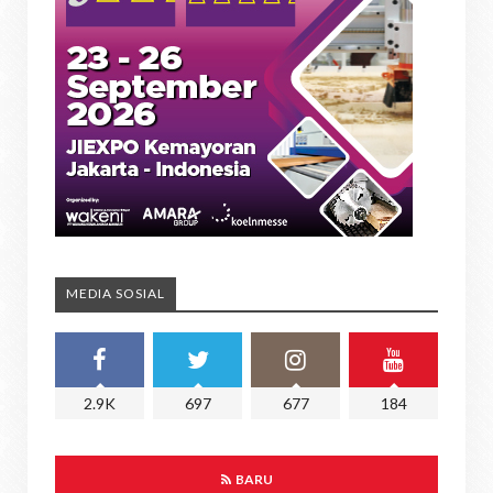
MEDIA SOSIAL
2.9K
697
677
184
BARU